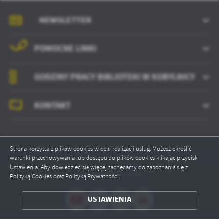
NEWSLETTER
POMOCNE LINKI
GODZINY PRACY BIBLIOTEKI W KOBYLNICY
KONTAKT
Strona korzysta z plików cookies w celu realizacji usług. Możesz określić
warunki przechowywania lub dostępu do plików cookies klikając przycisk
Ustawienia. Aby dowiedzieć się więcej zachęcamy do zapoznania się z
Odwiedzin: 313348
Polityką Cookies oraz Polityką Prywatności.
ZAPISZ WYBRANE
USTAWIENIA
ODRZUĆ WSZYSTKIE