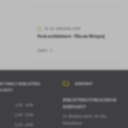
kom
z
01 - 02 - 2024 Godz. 12:00
ci
Ferie w bibliotece - filia we Wrzącej
WIĘCEJ
.
NY PRACY BIBLIOTEKI
KONTAKT
YLNICY
a
BIBLIOTEKA PUBLICZNA W
11:00 - 18:00
KOBYLNICY
11:00 - 18:00
ul. Wodna 20/4, 76-251
Kobylnica
11:00 - 18:00
w