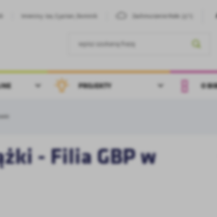
21°C
26
Imieniny: Iza, Cyprian, Dominik
Zachmurzenie Małe
INE
PROJEKTY
O BI
owie
żki - Filia GBP w