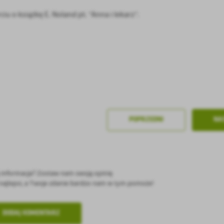
u o książkę E. Noland pt. “Anna i lekarz”.
stawienia
POPRZEDNI
NA
anujemy Twoją prywatność. Możesz zmienić ustawienia cookies lub zaakceptować je
zystkie. W dowolnym momencie możesz dokonać zmiany swoich ustawień.
ę informacja? Zostaw nam swoją opinię
ć najlepsi, a Twoje zdanie bardzo nam w tym pomoże!
iezbędne
ezbędne pliki cookies służą do prawidłowego funkcjonowania strony internetowej i
ożliwiają Ci komfortowe korzystanie z oferowanych przez nas usług.
DODAJ KOMENTARZ
iki cookies odpowiadają na podejmowane przez Ciebie działania w celu m.in. dostosowani
ęcej