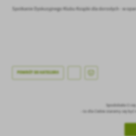
Spotkanie Dyskusyjnego Klubu Książki dla dorosłych - w oparci
U
POWRÓT
DO KATEGORII
Sz
ws
Spodobała Ci si
- to dla Ciebie staramy się by
N
Ni
um
Pl
Wi