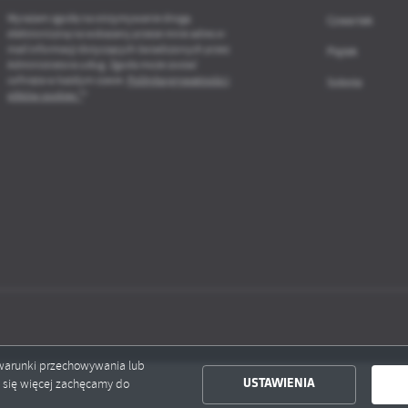
ołecznościowych.
Wyrażam zgodę na otrzymywanie drogą
Czwartek
elektroniczną na wskazany przeze mnie adres e-
mail informacji dotyczących świadczonych przez
Piątek
Administratora usług. Zgoda może zostać
cofnięta w każdym czasie.
Polityka prywatności i
Sobota
plików cookies *
*
ć warunki przechowywania lub
ć się więcej zachęcamy do
USTAWIENIA