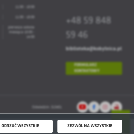
11:00 - 18:00
11:00 - 18:00
+48 59 848
pierwsza sobota
miesiąca 10:00 -
59 46
14:00
biblioteka@kobylnica.pl
FORMULARZ
KONTAKTOWY
Odwiedzin: 313401
ODRZUĆ WSZYSTKIE
ZEZWÓL NA WSZYSTKIE
Powered by
2ClickPortal® - Portale nowej generacji
DO GÓRY