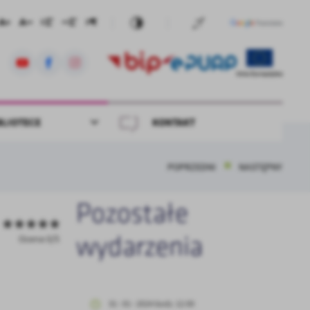
BLIOTECE
KONTAKT
POPRZEDNI
NASTĘPNY
Pozostałe
Ocena 0/5
wydarzenia
31 - 01 - 2024 Godz. 12:00