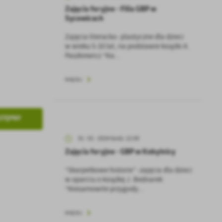
Zajęcia feryjne - Filia GBP w
Sycewicach
Zajęcia literacko- plastyczne dla dzieci
w wieku 5-10 lat, na podstawie książki A.
Paszkiewicz “Na...
WIĘCEJ
STĘPNY
31 - 01 - 2024 Godz. 12:00
Zajęcia feryjne - GBP w Kobylnicy
“Skarpetkowe historie” -zajęcia dla dzieci
w oparciu o książkę J. Bednarek
“Niesamowite przygody...
WIĘCEJ
a