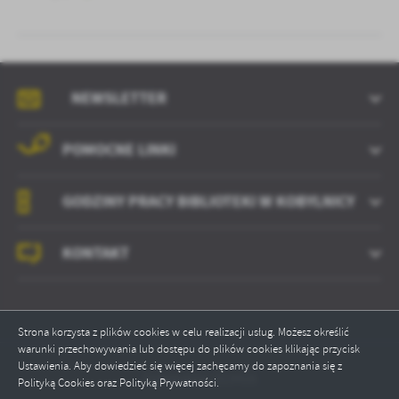
NEWSLETTER
POMOCNE LINKI
GODZINY PRACY BIBLIOTEKI W KOBYLNICY
KONTAKT
Strona korzysta z plików cookies w celu realizacji usług. Możesz określić
warunki przechowywania lub dostępu do plików cookies klikając przycisk
Ustawienia. Aby dowiedzieć się więcej zachęcamy do zapoznania się z
Odwiedzin: 313416
Polityką Cookies oraz Polityką Prywatności.